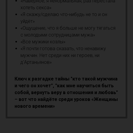
«Наверное, я ненормальная, раз перестала
хотеть секса»
«Я скажу/сделаю что-нибудь не то и он
уйдёт»
«Ощущение, что я больше не могу тягаться
с молодыми сотрудницами мужа»
«Все мужики козлы»
«Я почти готова сказать, что ненавижу
мужчин. Нет среди них ни героев, ни
д'Артаньянов»
Ключ к разгадке тайны "кто такой мужчина
и чего он хочет", "как мне научиться быть
собой, вернуть веру в отношения и любовь"
– вот что найдёте среди уроков «Женщины
нового времени»