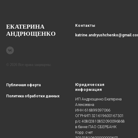
ЕКАТЕРИНА
Контакты
АНДРЮЩЕНКО
katrine.andryushchenko@gmail.c
© 2026 Все права защищены.
Юридическая
Публичная оферта
информация
Политика
обработки данных
ИП Андрющенко Екатерина
Алексеевна
ИНН 616899397066
ОГРНИП 321619600167301
р/с 40802810852090096868
в банке ПАО СБЕРБАНК
Корр. счет