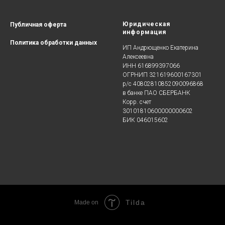
Юридическая
Публичная оферта
информация
Политика
обработки данных
ИП Андрющенко Екатерина
Алексеевна
ИНН 616899397066
ОГРНИП 321619600167301
р/с 40802810852090096868
в банке ПАО СБЕРБАНК
Корр. счет
30101810600000000602
БИК 046015602
Tilda
Made on