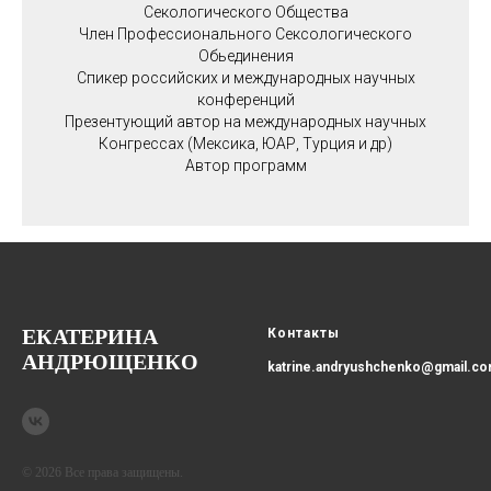
Секологического Общества
Член Профессионального Сексологического
Обьединения
Спикер российских и международных научных
конференций
Презентующий автор на международных научных
Конгрессах (Мексика, ЮАР, Турция и др)
Автор программ
ЕКАТЕРИНА
Контакты
АНДРЮЩЕНКО
katrine.andryushchenko@gmail.c
© 2026 Все права защищены.