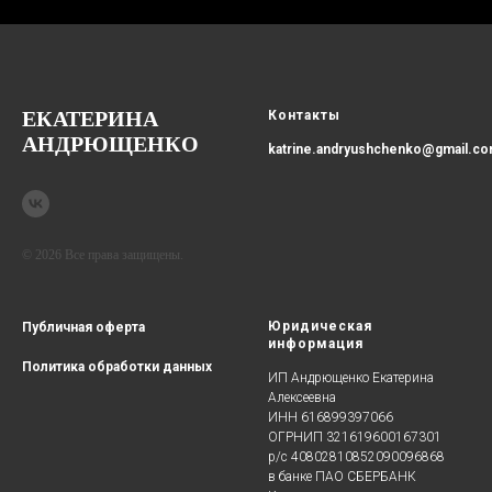
ЕКАТЕРИНА
Контакты
АНДРЮЩЕНКО
katrine.andryushchenko@gmail.c
© 2026 Все права защищены.
Юридическая
Публичная оферта
информация
Политика
обработки данных
ИП Андрющенко Екатерина
Алексеевна
ИНН 616899397066
ОГРНИП 321619600167301
р/с 40802810852090096868
в банке ПАО СБЕРБАНК