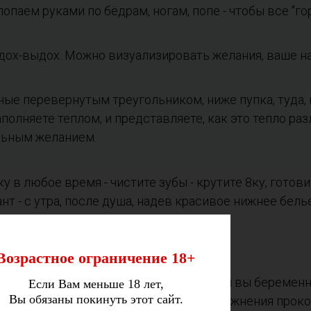
опаем руками по бёдрам, ногам, попе - чтобы все "гор
вдох-выдох. Можно визуализировать желания, ваше н
ые перевернутым треугольником, ниже пупка, туда, г
аполняете теплом, и представляете, как это тепло раз
льным желанием.
 в любое время - чистите зубы - крутите 8ку, готови
т - с утра, после душа, надев красивое нижнее белье.
Возрастное ограничение 18+
 стоит отложить
Если вы беремен
Если Вам меньше 18 лет,
Вы обязаны покинуть этот сайт.
нение, так как оно
упражнения проко