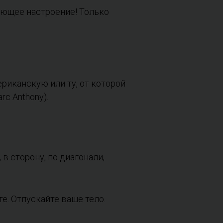
ающее настроение! Только
риканскую или ту, от которой
rc Anthony).
в сторону, по диагонали,
е. Отпускайте ваше тело.