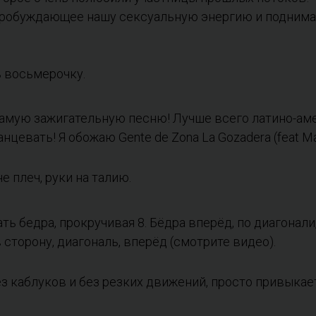
 пробуждающее нашу сексуальную энергию и подним
ь восьмерочку.
амую зажигательную песню! Лучше всего латино-аме
нцевать! Я обожаю Gente de Zona La Gozadera (feat Ma
е плеч, руки на талию.
ь бедра, прокручивая 8. Бёдра вперёд, по диагонали, 
в сторону, диагональ, вперёд (смотрите видео).
ез каблуков и без резких движений, просто привыкает