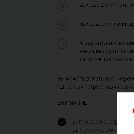
Дальше 2-3 минуты хл
Закрываете глазки, 
Кладем руки, сложенн
визуализируете ее, н
наполняя вас сексуа
Вы можете делать восьмерочку
т.д. Самый потрясающий вариан
ВНИМАНИЕ
Если у вас менструация
выполнение этого упраж