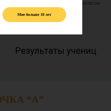
ови к органам талого
гинекологом.
 стать более
Мне больше 18 лет
Результаты учениц