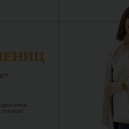
ЧЕНИЦ
уст
торое очень
 потоков!