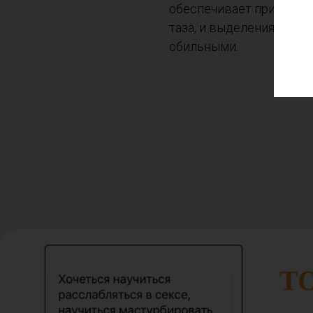
обеспечивает приток кр
таза, и выделения могут
обильными.